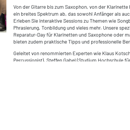
Von der Gitarre bis zum Saxophon, von der Klarinette
ein breites Spektrum ab, das sowohl Anfänger als auch
Erleben Sie interaktive Sessions zu Themen wie Songbe
Phrasierung, Tonbildung und vieles mehr. Unsere spezi
Reparatur-Day für Klarinetten und Saxophone oder ma
bieten zudem praktische Tipps und professionelle Bera
Geleitet von renommierten Experten wie Klaus Kots
Percussionist), Steffen Gabel (Studium Hochschule fü
Leipzig), Boas Tian und Hubertus Schmidt (Soloposaun
unsere Workshops nicht nur eine Bereicherung Ihrer m
inspirierende Erfahrung in einer freundlichen und un
Ob Sie nun Ihre Spieltechnik verbessern, Ihr Wissen 
musikalische Perspektiven entdecken möchten, bei u
Verpassen Sie nicht die Gelegenheit, Teil unserer mu
mit Gleichgesinnten auszutauschen.
Melden Sie sich noch heute an, telefonisch unter
0361