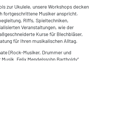
 bis zur Ukulele, unsere Workshops decken
 fortgeschrittene Musiker anspricht.
gleitung, Riffs, Spieltechniken,
alisierten Veranstaltungen, wie der
ßgeschneiderte Kurse für Blechbläser,
tung für Ihren musikalischen Alltag.
chate (Rock-Musiker, Drummer und
r Musik „Felix Mendelssohn Bartholdy“
ist Staatskapelle Halle), versprechen
usikalischen Fähigkeiten, sondern auch eine
terstützenden Umgebung.
über Instrumentenpflege erweitern oder neue
ns finden Sie den passenden Workshop.
sikalischen Gemeinschaft zu werden und sich
 7912724
, per E-Mail an
info@musik-