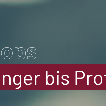
ops
nger bis Prof