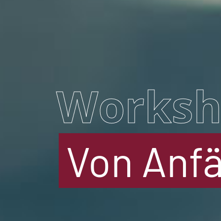
Worksh
Von Anfä